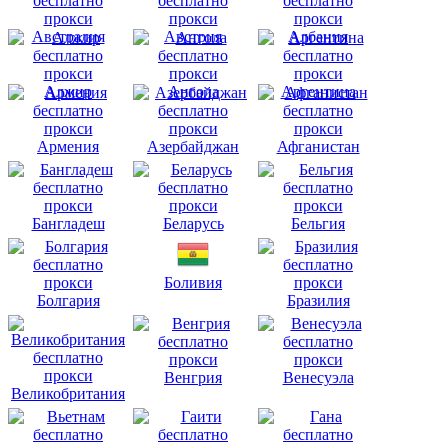
Австралия
Австрия
Албания
Алжир
Ангола
Аргентина
Армения
Азербайджан
Афганистан
Бангладеш
Беларусь
Бельгия
Боливия
Болгария
Бразилия
Венгрия
Венесуэла
Великобритания