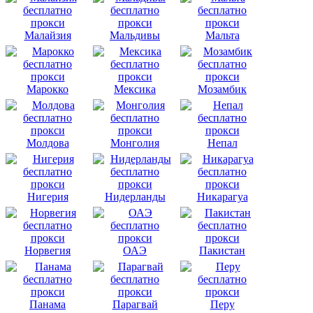
Малайзия
Мальдивы
Мальта
Марокко
Мексика
Мозамбик
Молдова
Монголия
Непал
Нигерия
Нидерланды
Никарагуа
Норвегия
ОАЭ
Пакистан
Панама
Парагвай
Перу