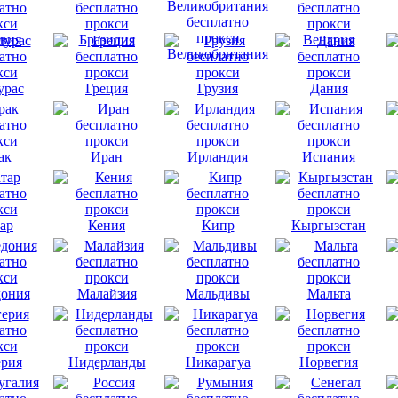
вия
Бразилия
Венгрия
Великобритания
урас
Греция
Грузия
Дания
ак
Иран
Ирландия
Испания
ар
Кения
Кипр
Кыргызстан
ония
Малайзия
Мальдивы
Мальта
рия
Нидерланды
Никарагуа
Норвегия