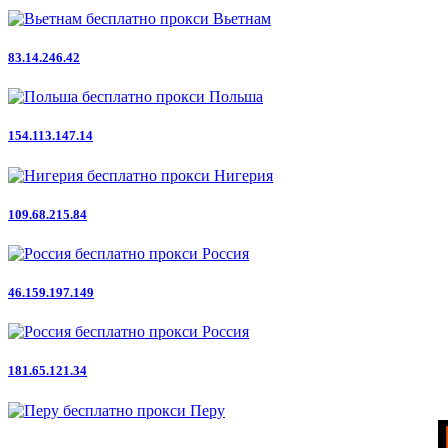
Вьетнам
83.14.246.42
Польша
154.113.147.14
Нигерия
109.68.215.84
Россия
46.159.197.149
Россия
181.65.121.34
Перу