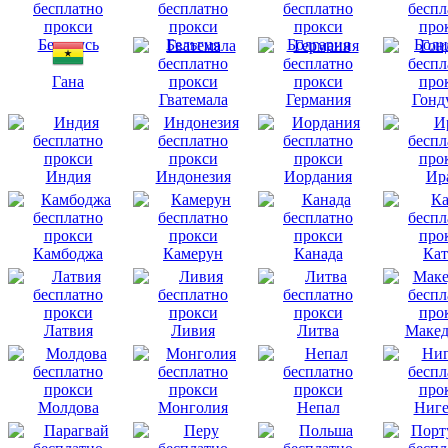
Беларусь
Бельгия
Болгария
Боли
Гана
Гватемала
Германия
Гонд
Индия
Индонезия
Иордания
Ир
Камбоджа
Камерун
Канада
Кат
Латвия
Ливия
Литва
Макед
Молдова
Монголия
Непал
Ниге