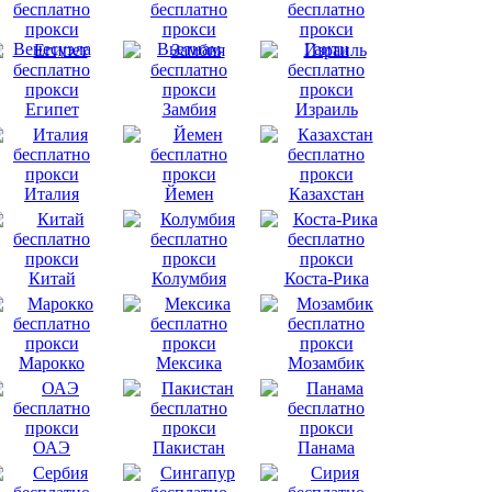
Венесуэла
Вьетнам
Гаити
Египет
Замбия
Израиль
Италия
Йемен
Казахстан
Китай
Колумбия
Коста-Рика
Марокко
Мексика
Мозамбик
ОАЭ
Пакистан
Панама