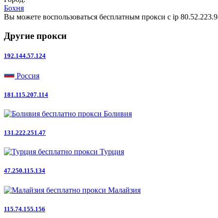
Бохня
Вы можете воспользоваться бесплатным прокси с ip 80.52.223.98
Другие прокси
192.144.57.124
Россия
181.115.207.114
Боливия
131.222.251.47
Турция
47.250.115.134
Малайзия
115.74.155.156