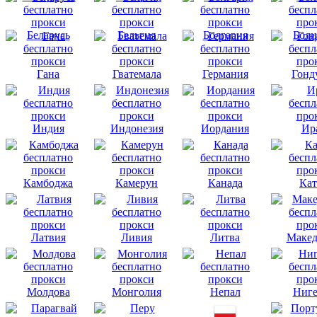
Беларусь
Бельгия
Болгария
Боли
Гана
Гватемала
Германия
Гонд
Индия
Индонезия
Иордания
Ир
Камбоджа
Камерун
Канада
Кат
Латвия
Ливия
Литва
Макед
Молдова
Монголия
Непал
Ниге