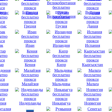
вия
Бразилия
Венгрия
Великобритания
урас
Греция
Грузия
Дания
ак
Иран
Ирландия
Испания
ар
Кения
Кипр
Кыргызстан
ония
Малайзия
Мальдивы
Мальта
рия
Нидерланды
Никарагуа
Норвегия