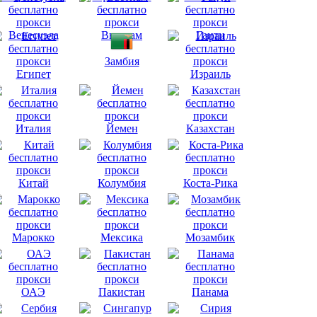
Венесуэла
Вьетнам
Гаити
Замбия
Египет
Израиль
Италия
Йемен
Казахстан
Китай
Колумбия
Коста-Рика
Марокко
Мексика
Мозамбик
ОАЭ
Пакистан
Панама