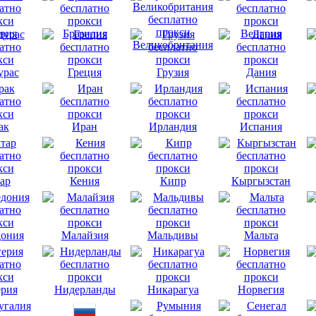
вия
Бразилия
Венгрия
Великобритания
урас
Греция
Грузия
Дания
ак
Иран
Ирландия
Испания
ар
Кения
Кипр
Кыргызстан
ония
Малайзия
Мальдивы
Мальта
рия
Нидерланды
Никарагуа
Норвегия