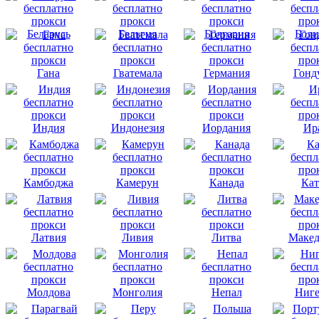
Беларусь
Бельгия
Болгария
Боли
Гана
Гватемала
Германия
Гонд
Индия
Индонезия
Иордания
Ир
Камбоджа
Камерун
Канада
Кат
Латвия
Ливия
Литва
Макед
Молдова
Монголия
Непал
Ниге