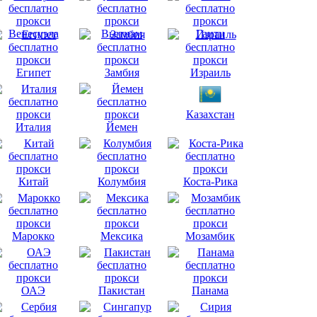
Венесуэла
Вьетнам
Гаити
Египет
Замбия
Израиль
Казахстан
Италия
Йемен
Китай
Колумбия
Коста-Рика
Марокко
Мексика
Мозамбик
ОАЭ
Пакистан
Панама