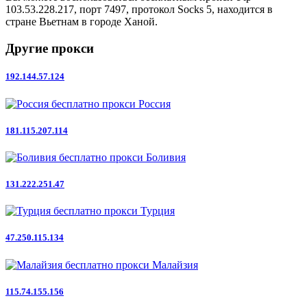
103.53.228.217, порт 7497, протокол Socks 5, находится в
стране Вьетнам в городе Ханой.
Другие прокси
192.144.57.124
Россия
181.115.207.114
Боливия
131.222.251.47
Турция
47.250.115.134
Малайзия
115.74.155.156