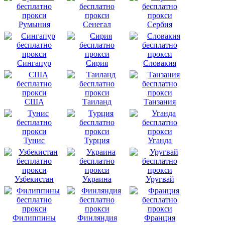
Румыния
Сенегал
Сербия
Сингапур
Сирия
Словакия
США
Таиланд
Танзания
Тунис
Турция
Уганда
Узбекистан
Украина
Уругвай
Филиппины
Финляндия
Франция